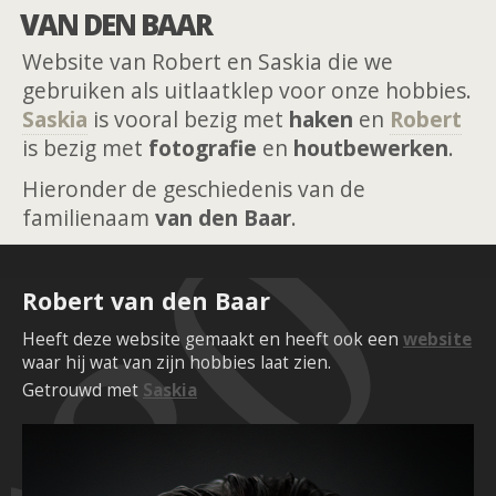
VAN DEN BAAR
Website van Robert en Saskia die we
gebruiken als uitlaatklep voor onze hobbies.
Saskia
is vooral bezig met
haken
en
Robert
is bezig met
fotografie
en
houtbewerken
.
Hieronder de geschiedenis van de
familienaam
van den Baar
.
Robert van den Baar
Heeft deze website gemaakt en heeft ook een
website
waar hij wat van zijn hobbies laat zien.
Getrouwd met
Saskia